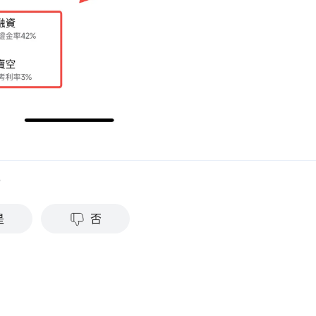
？
是
否