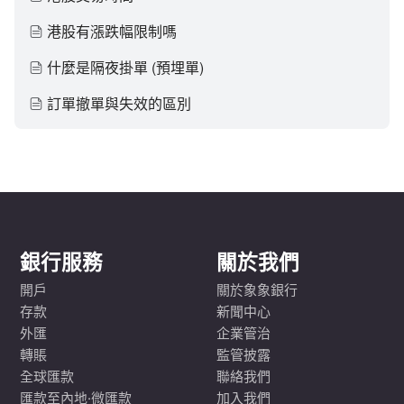
港股有漲跌幅限制嗎
什麼是隔夜掛單 (預埋單)
訂單撤單與失效的區別
銀行服務
關於我們
開戶
關於象象銀行
存款
新聞中心
外匯
企業管治
轉賬
監管披露
全球匯款
聯絡我們
匯款至內地·微匯款
加入我們