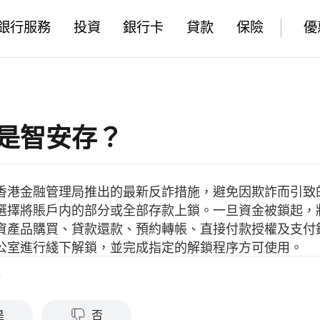
銀行服務
投資
銀行卡
貸款
保險
優
是智安存？
香港金融管理局推出的最新反詐措施，避免因欺詐而引致
選擇將賬戶内的部分或全部存款上鎖。一旦資金被鎖起，
資產品購買、貸款還款、預約轉帳、直接付款授權及支付
公室進行綫下解鎖，並完成指定的解鎖程序方可使用。
？
是
否