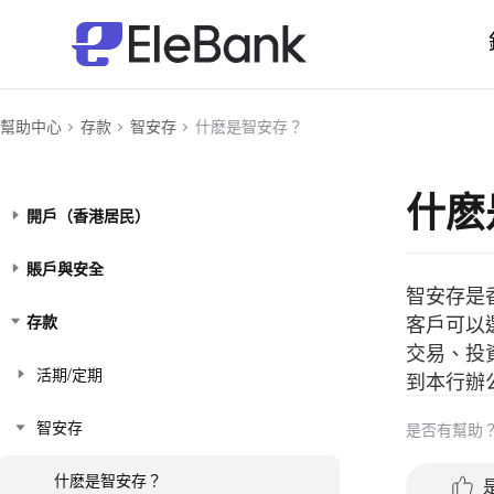
幫助中心
存款
智安存
什麽是智安存？
什麽
開戶（香港居民）
賬戶與安全
智安存是
客戶可以
存款
交易、投
活期/定期
到本行辦
智安存
是否有幫助
什麽是智安存？