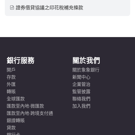
證券借貸協議之印花稅補充條款
銀行服務
關於我們
開戶
關於象象銀行
存款
新聞中心
外匯
企業管治
轉賬
監管披露
全球匯款
聯絡我們
匯款至內地·微匯款
加入我們
匯款至內地·跨境支付通
銀證轉賬
貸款