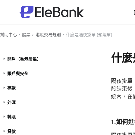
幫助中心
股票
港股交易規則
什麼是隔夜掛單 (預埋單)
什麼
開戶（香港居民）
賬戶與安全
隔夜掛單
段結束後
存款
統內，在
外匯
轉賬
1.如何
貸款
隔夜掛單