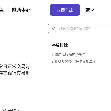
惠
幫助中心
繁
立即下載
本篇目錄
1.如何進行隔夜掛單？
2.什麼時間後允許隔夜掛單？
當日正常交易時
存在銀行交易系
」的狀態。