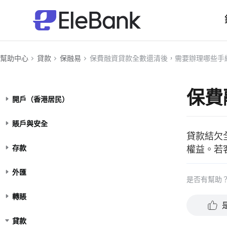
幫助中心
貸款
保融易
保費融資貸款全數還清後，需要辦理哪些手
保費
開戶（香港居民）
賬戶與安全
貸款結欠
權益。若
存款
外匯
是否有幫助
轉賬
貸款