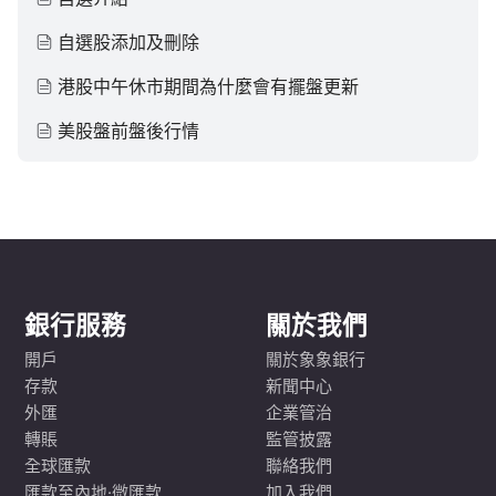
自選股添加及刪除
港股中午休市期間為什麼會有擺盤更新
美股盤前盤後行情
銀行服務
關於我們
開戶
關於象象銀行
存款
新聞中心
外匯
企業管治
轉賬
監管披露
全球匯款
聯絡我們
匯款至內地·微匯款
加入我們